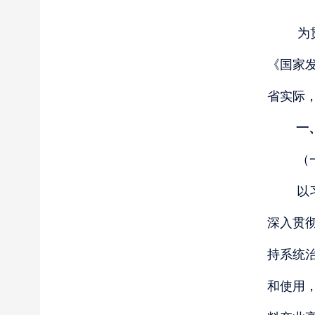
为
《国家
省实际
一
（
以
深入贯
持系统
和使用