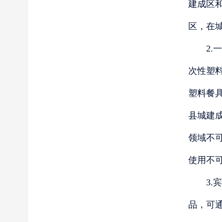
建成区
区，在
2.一
次性塑
塑料餐
县城建
领域不
使用不
3.宾
品，可