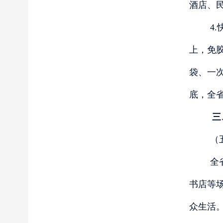
酒店、
4
上，免胶
袋、一次
底，全
三
（
全
书店等
众生活