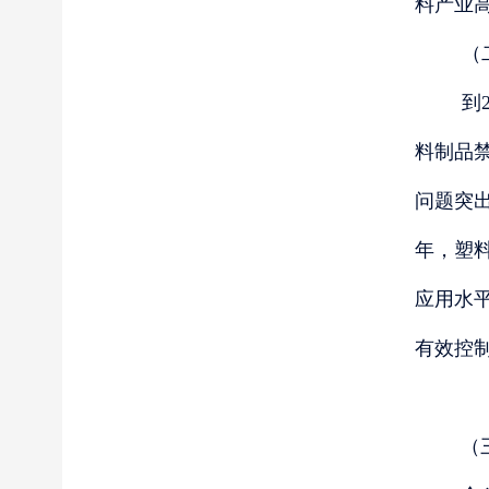
料产业
（
到
料制品
问题突
年，塑
应用水
有效控
（