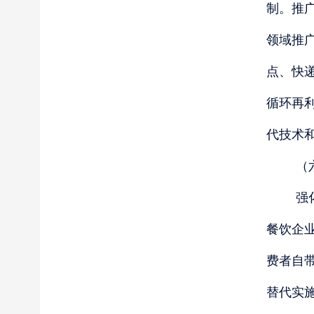
制。推
领域推
点、快
循环再
代技术
（
强
餐饮企
费者自
替代实