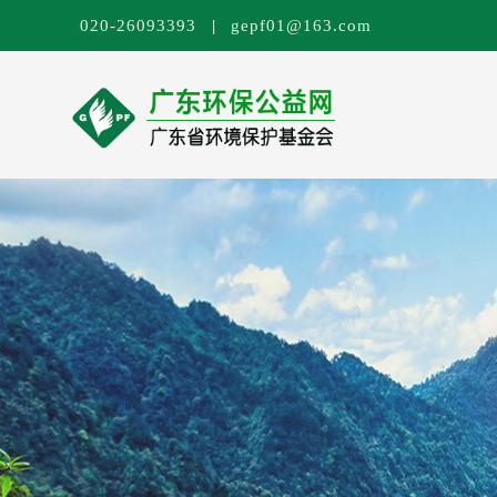
|
020-26093393
gepf01@163.com