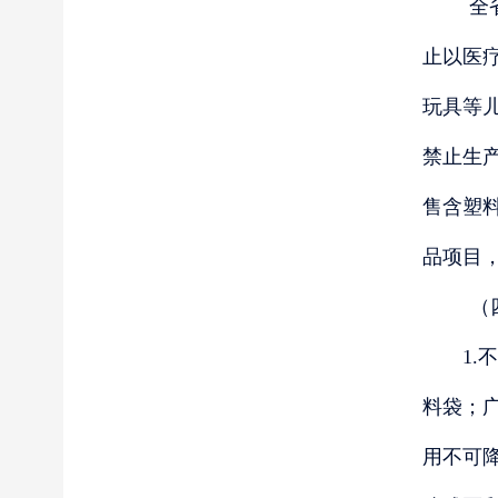
全
止以医
玩具等儿
禁止生
售含塑
品项目
（
1.不
料袋；
用不可